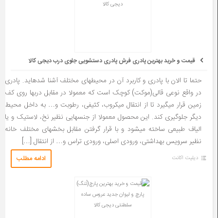
قیمت و خرید بهترین پادری فرش پادری دستشویی جلوی درب دیجی کالا
حتما تا الان با پادری و کاربرد آن در محیط­های مختلف آشنا شده­اید. پادری
در واقع نوعی قالی(موکت) کوچک است که معمولا در مقابل درب­ها روی کف
زمین قرار می­گیرد تا از انتقال میکروب­، کثیفی، رطوبت و… به داخل محیط
دیگر جلوگیری کند. این محصول معمولا از جنس­هایی نظیر نخ، لاستیک و یا
الیاف طبیعی ساخته می­شود و با قرار گرفتن مقابل بخش­های مختلف خانه
نظیر سرویس بهداشتی، ورودی اصلی، ورودی تراس و… از انتقال […]
ادامه مطلب
دیلیت اکانت