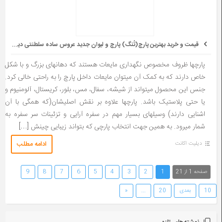
قیمت و خرید بهترین پارچ(تُنگ) پارچ و لیوان جدید عروس ساده سلطنتی دیجی کالا
پارچ­ها ظروف مخصوص نگهداری مایعات هستند که دهانه­ای بزرگ و با شکل
خاص دارند که به کمک آن می­توان مایعات داخل پارچ را به راحتی خالی کرد.
جنس این محصول می­تواند از شیشه، سفال، مس، بلور، کریستال، آلومنیوم و
یا حتی پلاستیک باشد. پارچ­ها علاوه بر نقش اصلیشان(که همگی با آن
اشنایی دارند) وسیله­ای بسیار مهم در سفره آرایی و تزئینات سر سفره به
شمار می­رود. به همین جهت انتخاب پارچی که بتواند زیبایی چینش […]
ادامه مطلب
دیلیت اکانت
صفحه 1 از 21
1
2
3
4
5
6
7
8
9
10
بعدی
20
...
«