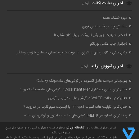
آخرین دیلیت اکانت
آرشیو
دی ۱۳۹۹
میوه خشک عمده
آذر ۱۳۹۹
سفارش چاپ و قاب عکس فوری
انتخاب ظرفیت چربی‌گیر فایبرگلاس برای کافی‌شاپ‌ها
اردیبهشت ۱۳۹۹
لابراتوار چاپ عکس نورقائم
فروردین ۱۳۹۹
وکیل ملکی و کلاهبرداری در تهران: راز موفقیت پرونده‌های حساس با زهره رستگار
دی ۱۳۹۸
آخرین آموزش ترفند
آرشیو
شهریور ۱۳۹۸
بروزرسانی سیستم عامل اندروید در گوشی‌های سامسونگ Galaxy
فروردین ۱۳۹۸
فعال کردن منوی دستیار Assistant Menu در گوشی‌های سامسونگ اندروید
فعال کردن حالت VoLTE در گوشی های اندروید و آیفون
مهر ۱۳۹۷
فعال کردن قابلیت هات اسپات hotspot یا اینترنت سیم کارت در اندروید ۹
پیدا کردن شماره سریال IMEI گوشی‌های اندروید، آیفون و گوشی‌های ساده
تمامی حقوق مطالب برای
کتابخانه آی تی
محفوظ است و هرگونه کپی برداری بدون ذکر منبع
ممنوع می باشد.
طبق ماده 12 فصل سوم قانون جرائم رایانه ای کپی برداری از قالب و محتوا پیگرد قانونی خواهد