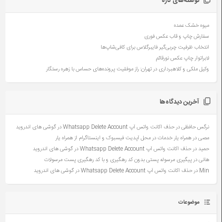
نوشته‌های تازه
میوه خشک عمده
سفارش چاپ و قاب عکس فوری
انتخاب ظرفیت چربی‌گیر فایبرگلاس برای کافی‌شاپ‌ها
لابراتوار چاپ عکس نورقائم
وکیل ملکی و کلاهبرداری در تهران: راز موفقیت پرونده‌های حساس با زهره رستگار
آخرین دیدگاه‌ها
نرگس حافظی
در
حذف اکانت واتس آپ Whatsapp Delete Account در گوشی های اندروید
مصی
در
همراه یار خدمات در محل آپدیت فیسبوک و اینستاگرام از همراه یار
حمید
در
حذف اکانت واتس آپ Whatsapp Delete Account در گوشی های اندروید
هانی
در
پیگیری مرسوله پستی بدون کد رهگیری و با کد رهگیری پست مرسولات
Min
در
حذف اکانت واتس آپ Whatsapp Delete Account در گوشی های اندروید
موضوعات